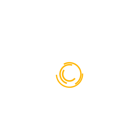
CYCLING
Equia non numquam eius m
magnam aliquam quaerat v
nostrum exercitationem ull
aliquid ex ea commodi co
reprehenderit qui in ea vo
MORE INFO